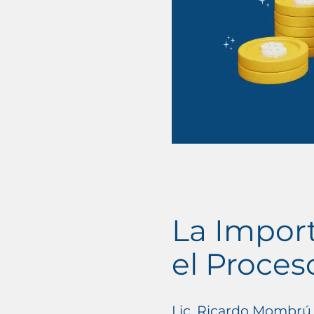
La Impor
el Proces
Lic. Ricardo Mombrú