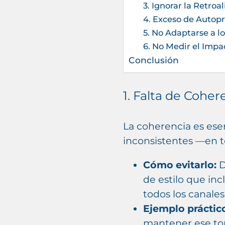
3. Ignorar la Retroa
4. Exceso de Autop
5. No Adaptarse a 
6. No Medir el Imp
Conclusión
1. Falta de Coher
La coherencia es ese
inconsistentes —en t
Cómo evitarlo:
D
de estilo que inc
todos los canales
Ejemplo práctic
mantener ese ton