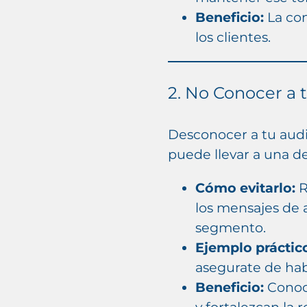
Beneficio:
La con
los clientes.
2. No Conocer a 
Desconocer a tu audi
puede llevar a una de
Cómo evitarlo:
R
los mensajes de 
segmento.
Ejemplo práctic
asegurate de hab
Beneficio:
Conoce
y fortalezcan la r