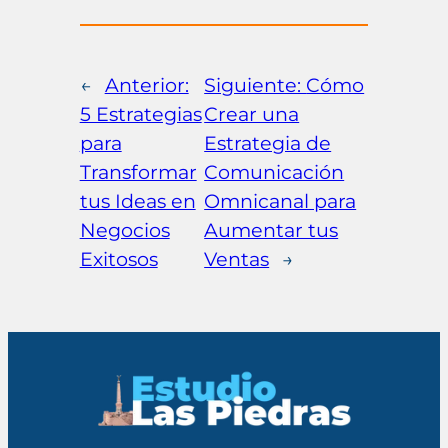
←
Anterior:
Siguiente:
Cómo
5 Estrategias
Crear una
para
Estrategia de
Transformar
Comunicación
tus Ideas en
Omnicanal para
Negocios
Aumentar tus
Exitosos
Ventas
→